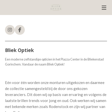
Ga
direct
naar
de
hoofdinhoud
I
F
n
a
s
c
t
e
Bliek Optiek
a
b
g
o
r
o
Een moderne zelfstandige opticien in het Piazza Center in de Bliekenstad
a
k
Gorinchem. Vandaar de naam Bliek Optiek!
m
Eén voor één worden onze monturen uitgekozen en daarmee
de collectie samengesteld bij de door ons gekozen
leveranciers. Dit doen wij op basis van ervaring en volgens de
laatste brillen trends voor jong en oud. Ook werken wij samen
met bekende merken zoals Rodenstock en zijn wij partner van