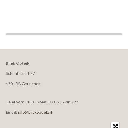
Bliek Optiek
Schoutstraat 27
4204 BB Gorinchem
Telefoon:
0183 - 764880 / 06-12745797
Email:
info@bliekoptiek.nl